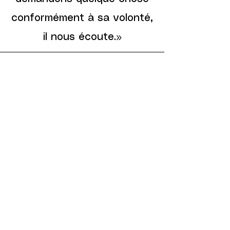
conformément à sa volonté,
il nous écoute.»
Matthieu 18:20
«
En effet, là où deux ou
trois sont rassemblés en
mon nom, je suis au milieu
»
d'eux.